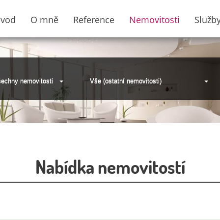
vod
O mně
Reference
Nemovitosti
Služb
echny nemovitosti
Vše (ostatní nemovitosti)
Nabídka nemovitostí