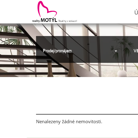
Ú
Prodej/pronájem
Vš
Nenalezeny žádné nemovitosti.