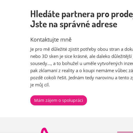
Hledáte partnera pro prode
Jste na správné adrese
Kontaktujte mně
Je pro mě důležité zjistit potřeby obou stran a dok
nebo 3D sken je sice krásné, ale daleko důležitější 
sousedy…, a to bohužel u uměle vytvořených inzerc
pak zklamaní z reality a o koupi nemáme vůbec záj
pozdě cokoli řešit. Jednám tedy narovinu a tento 
je můj cíl.
Mám zájem o spolupráci